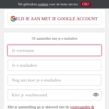
GRATIS AANMELDEN
OK!
We gebruiken
cookies
voor de beste service
MELD JE AAN MET JE GOOGLE ACCOUNT
Of aanmelden met je e-mailadres
Show
Met je aanmelding ga je akkoord met de
voorwaarden &