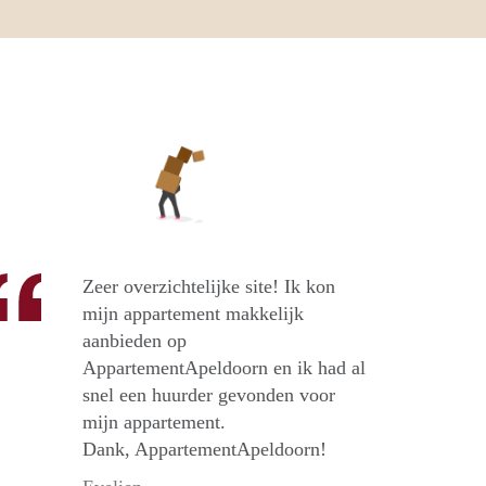
Zeer overzichtelijke site! Ik kon
mijn appartement makkelijk
aanbieden op
AppartementApeldoorn en ik had al
snel een huurder gevonden voor
mijn appartement.
Dank, AppartementApeldoorn!