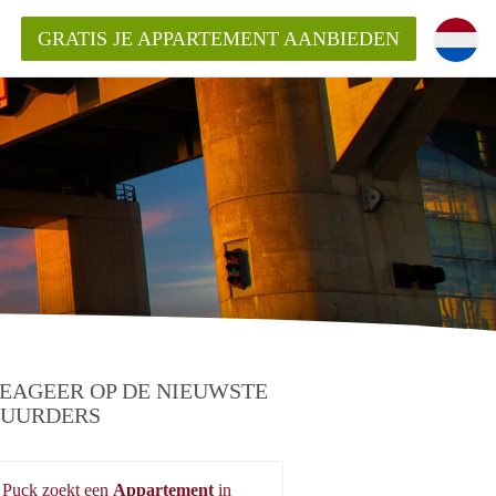
GRATIS JE APPARTEMENT AANBIEDEN
ppartement in Apeldoorn?
mentApeldoorn?
ding?
EAGEER OP DE NIEUWSTE
UURDERS
Puck zoekt een
Appartement
in