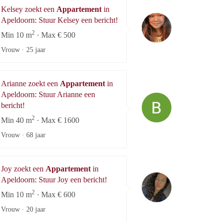
Kelsey zoekt een
Appartement
in
Kelsey
Apeldoorn: Stuur Kelsey een bericht!
2
Min 10 m
· Max € 500
Vrouw ·
25 jaar
Arianne zoekt een
Appartement
in
Apeldoorn: Stuur Arianne een
Arianne
bericht!
2
Min 40 m
· Max € 1600
Vrouw ·
68 jaar
Joy zoekt een
Appartement
in
Joy
Apeldoorn: Stuur Joy een bericht!
2
Min 10 m
· Max € 600
Vrouw ·
20 jaar