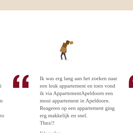
Ik was erg lang aan het zoeken naar
i
een leuk appartement en toen vond
ik via AppartementApeldoorn een
in
mooi appartement in Apeldoorn.
Reageren op een appartement ging
zo
erg makkelijk en snel.
Thnx!!