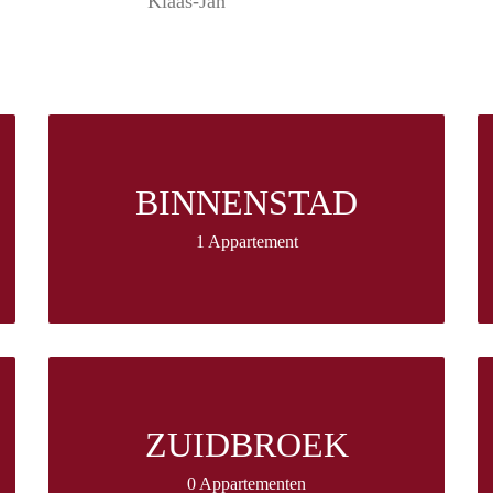
Klaas-Jan
BINNENSTAD
1 Appartement
ZUIDBROEK
0 Appartementen