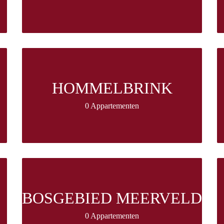
HOMMELBRINK
0 Appartementen
BOSGEBIED MEERVELD
0 Appartementen