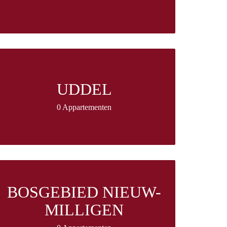
UDDEL
0 Appartementen
BOSGEBIED NIEUW-
MILLIGEN