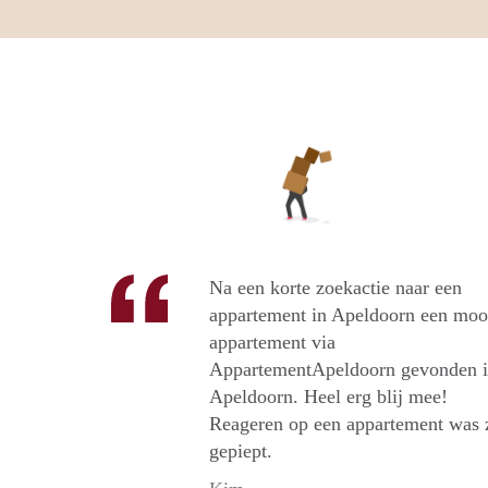
Na een korte zoekactie naar een
appartement in Apeldoorn een moo
appartement via
AppartementApeldoorn gevonden 
Apeldoorn. Heel erg blij mee!
Reageren op een appartement was 
gepiept.