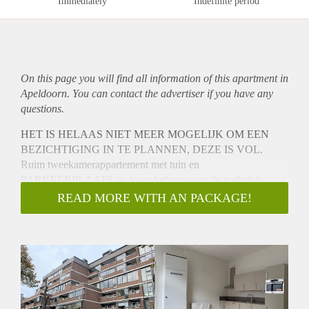
Immediately
Indefinite period
On this page you will find all information of this
apartment
in
Apeldoorn. You can contact the advertiser if you have any
questions.
HET IS HELAAS NIET MEER MOGELIJK OM EEN
BEZICHTIGING IN TE PLANNEN, DEZE IS VOL.
Ruim tweekamerappartement met tuin en
PARKEERPLAATS in de onderbouw aan de parkzijde
gelegen op de begane grond van de Brinkhof en biedt mooi
READ MORE WITH AN PACKAGE!
uitzicht over het Catharina Amaliapark. Dit appartement heeft
een woonoppervlakte van 64 m² en beschikt tevens over een
berging in de onderbouw.
Indeling:
Via de tuin (17,5 m²) komt u in de ruime woonkamer met
veel lichtinval. De woonkamer geeft toegang tot alle
vertrekken, hier bevindt zich ook de luxe keuken. De