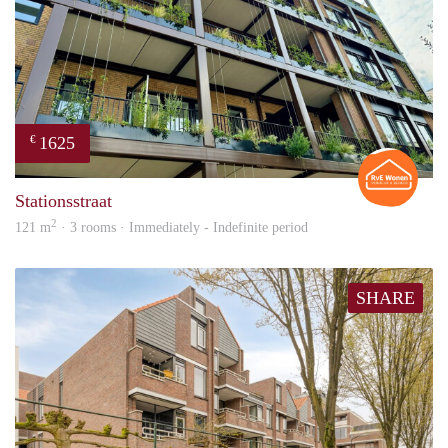
1625
€
Rian
Stationsstraat
2
121 m
· 3 rooms · Immediately - Indefinite period
SHARE