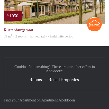
1050
€
Rian
Rustenburgstraat
2
59 m
· 2 rooms · Immediately - Indefinite period
Couldn't find anything? These are our other offers in
Apeldoorn:
Rooms
Rental Properties
Find your Apartment on Apartment Apeldoorn