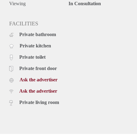
- Gunning eigenaar
Viewing
In Consultation
- De servicekosten inclusief afschrijving stoffering en warmte
voorschot bedraagt € 160,-
- De huurprijs inclusief servicekosten, parkeerplaats en
FACILITIES
voorschot aan warmtekosten bedraagt dan ook € 1.400,-
Private bathroom
- De waarborgsom bedraagt één maand kale huur
- De foto's zijn ter impressie. De indeling van dit appartement
Private kitchen
is anders (zie plattegrond)
Nieuwsgierig naar deze woning of wil je meer informatie
Private toilet
over andere woningen? Neem contact op met RvE Wonen
via info@rvewonen.nl
Private front door
*Aan deze advertentie kunnen geen rechten worden ontleend
Ask the advertiser
Ask the advertiser
Private living room