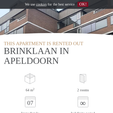
OK!
We use
cookies
for the best service
THIS APARTMENT IS RENTED OUT
BRINKLAAN IN
APELDOORN
2
64 m
2 rooms
∞
07