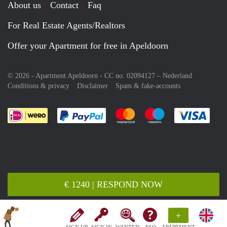
About us
Contact
Faq
For Real Estate Agents/Realtors
Offer your Apartment for free in Apeldoorn
© 2026 - Apartment Apeldoorn - CC no. 02094127 –
Nederland
Conditions & privacy
Disclaimer
Spam & fake-accounts
Pay easily with :payment method
Pay easily with :payment meth
Pay easily with :pay
Pay e
€ 1240 | RESPOND NOW
+