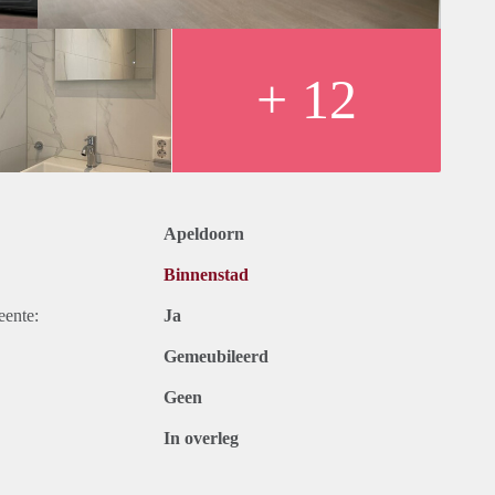
 en warmte voorschot bedraagt € 160,-
ts en voorschot aan warmtekosten bedraagt dan ook € 1.400,-
+ 12
partement is anders (zie plattegrond)
ormatie over andere woningen? Neem contact op met RvE
 ontleend
Apeldoorn
Binnenstad
eente:
Ja
Gemeubileerd
Geen
In overleg