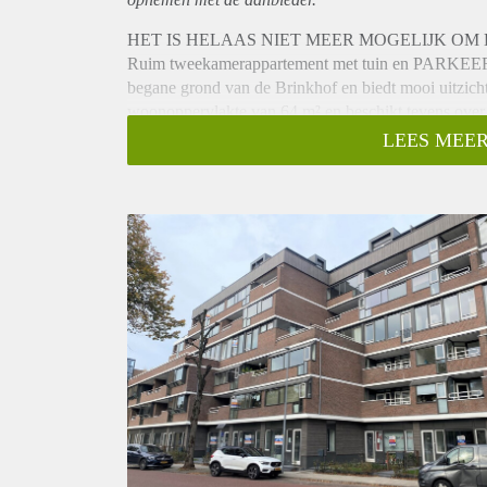
HET IS HELAAS NIET MEER MOGELIJK OM E
Ruim tweekamerappartement met tuin en PARKEER
begane grond van de Brinkhof en biedt mooi uitzicht
woonoppervlakte van 64 m² en beschikt tevens over
Indeling:
LEES MEER
Via de tuin (17,5 m²) komt u in de ruime woonkamer 
vertrekken, hier bevindt zich ook de luxe keuken. D
droger. Het toilet is voorzien van tegelwerk, hangen
badkamer voorzien van mooi tegelwerk, inloopdouch
Wonen in de Brinkhof is wakker worden met uitzicht
centrum, snuffelen in de diverse winkels en boetiekje
boodschappen doen op het marktplein of uitwaaien 
gezamenlijk dakterras en binnentuin gerealiseerd.
Opleverniveau:
Volledig gestoffeerd opgeleverd met een PVC vloer,
vaatwasser, combi-oven magnetron, inductiekookpla
de badkamer is voorzien van ruime inloopdouche, wa
Bijzonderheden:
- Gemeenschappelijk dakterras en binnentuin, UNI