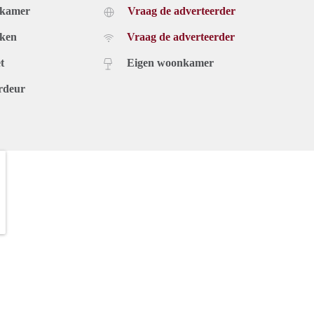
dkamer
Vraag de adverteerder
uken
Vraag de adverteerder
t
Eigen woonkamer
rdeur