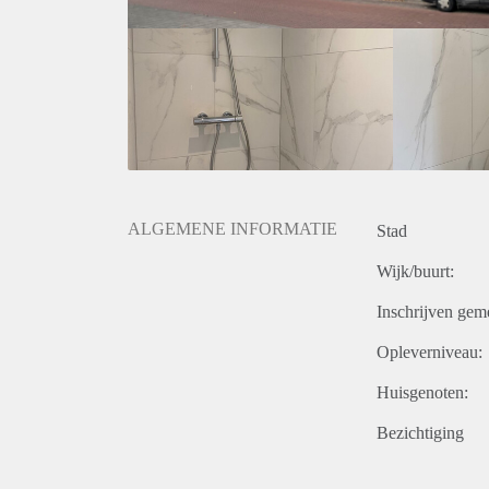
- Gunning eigenaar
- De servicekosten inclusief afschrijving stoffering
- De huurprijs inclusief servicekosten, parkeerplaa
- De waarborgsom bedraagt één maand kale huur
- De foto's zijn ter impressie. De indeling van dit ap
Nieuwsgierig naar deze woning of wil je meer inf
Wonen via info@rvewonen.nl
*Aan deze advertentie kunnen geen rechten worden
ALGEMENE INFORMATIE
Stad
Wijk/buurt:
Inschrijven gem
Opleverniveau:
Huisgenoten:
Bezichtiging