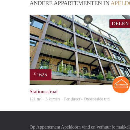
ANDERE APPARTEMENTEN IN
APELD
DELEN
1625
€
Stationsstraat
2
121 m
· 3 kamers · Per direct - Onbepaalde tijd
Op Appartement Apeldoorn vind en verhuur je makkeli