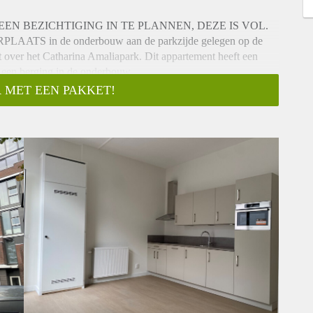
EN BEZICHTIGING IN TE PLANNEN, DEZE IS VOL.
PLAATS in de onderbouw aan de parkzijde gelegen op de
 over het Catharina Amaliapark. Dit appartement heeft een
 een berging in de onderbouw.
 MET EEN PAKKET!
met veel lichtinval. De woonkamer geeft toegang tot alle
e inpandige berging heeft een aansluiting voor wasmachine en
d toilet en fonteintje. Ruime slaapkamer met een en-suite
e en wastafel.
 over het Catharina Amaliapark, de drukte opzoeken in het
s, genieten van alles dat de horeca te bieden heeft, op zaterdag
op de Veluwe. In het appartementencomplex wordt een
 hoge plinten en raambekleding. Keuken met koelkast,
at en voldoende kastruimte. De wanden zijn wit afgewerkt en
stafel met mengkraan en spiegel voorzien van verlichting.
EK!