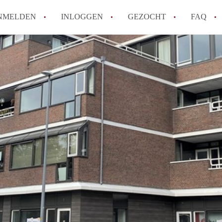
NMELDEN
INLOGGEN
GEZOCHT
FAQ
How to translate AppartementApeldoorn!
Wat is AppartementApeldoorn?
Hoeveel kost het om te reageren op een A
Wat is de privacyverklaring van Apparte
Berekent AppartementApeldoorn
makelaarsvergoeding/bemiddelingsvergoe
Alle veelgestelde vragen