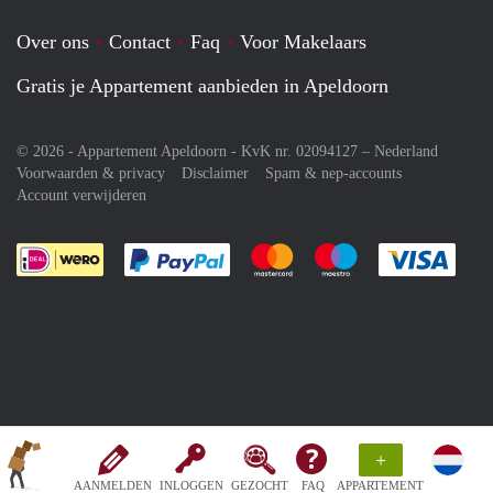
Over ons
Contact
Faq
Voor Makelaars
Gratis je Appartement aanbieden in Apeldoorn
© 2026 - Appartement Apeldoorn - KvK nr. 02094127 –
Nederland
Voorwaarden & privacy
Disclaimer
Spam & nep-accounts
Account verwijderen
Je rekent gemakkelijk af met Paypal
Je rekent gemakkelijk af met M
Je rekent gemakkelij
Je re
+
AANMELDEN
INLOGGEN
GEZOCHT
FAQ
APPARTEMENT