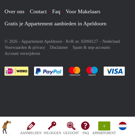
Over ons
Contact
Faq
Voor Makelaars
Gratis je Appartement aanbieden in Apeldoorn
© 2026 - Appartement Apeldoorn - KvK nr. 02094127 –
Nederland
Voorwaarden & privacy
Disclaimer
Spam & nep-accounts
Account verwijderen
Je rekent gemakkelijk af met Paypal
Je rekent gemakkelijk af met M
Je rekent gemakkelij
Je re
+
AANMELDEN
INLOGGEN
GEZOCHT
FAQ
APPARTEMENT