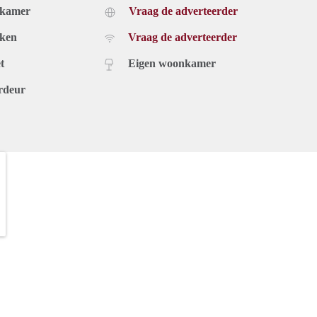
dkamer
Vraag de adverteerder
uken
Vraag de adverteerder
t
Eigen woonkamer
rdeur