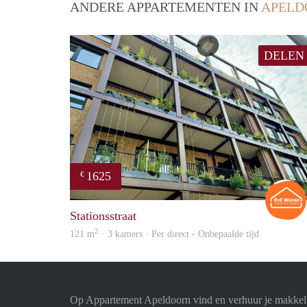
ANDERE APPARTEMENTEN IN
APELD
DELEN
1625
€
Stationsstraat
2
121 m
· 3 kamers · Per direct - Onbepaalde tijd
Op Appartement Apeldoorn vind en verhuur je makkeli