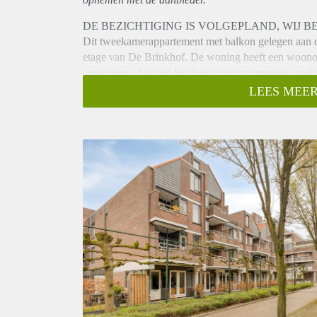
DE BEZICHTIGING IS VOLGEPLAND, WIJ 
Dit tweekamerappartement met balkon gelegen aan de 
etage van De Brinkhof. De woning heeft een woonop
onderbouw. Let op! De foto's zijn ter impressie en k
Indeling:
LEES MEER
Via de galerij komt u binnen in de hal welke toegan
raampartijen en hierdoor veel lichtinval, mooie keuk
met aansluiting voor wasmachine en droger. Ruime,
inloopdouche en wastafel. De slaapkamer bevindt zic
binnentuin.
Wonen in de Brinkhof is wakker worden met uitzicht
centrum, snuffelen in de diverse winkels en boetiekje
boodschappen doen op het marktplein of uitwaaien 
gezamenlijk dakterras en binnentuin gerealiseerd.
Opleverniveau:
Volledig gestoffeerd opgeleverd met een PVC vloer,
vaatwasser, combi-oven magnetron, inductiekookpla
de badkamer is voorzien van ruime inloopdouche, wa
Bijzonderheden: