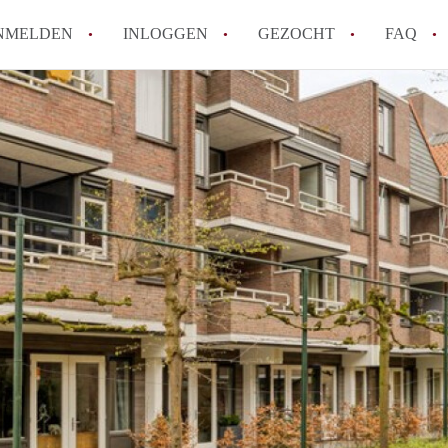
NMELDEN
INLOGGEN
GEZOCHT
FAQ
How to translate AppartementApeldoorn!
Wat is AppartementApeldoorn?
Hoeveel kost het om te reageren op een A
Wat is de privacyverklaring van Apparte
Berekent AppartementApeldoorn
makelaarsvergoeding/bemiddelingsvergoe
Alle veelgestelde vragen