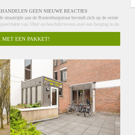
BEHANDELEN GEEN NIEUWE REACTIES
straatzijde aan de Rustenburgstraat bevindt zich op de eerste
pervlakte van 59m² en beschikt tevens over een berging in de
unnen afwijken van de realiteit.
 MET EEN PAKKET!
g geeft tot alle vertrekken. Ruime woonkamer met grote
en en deur naar het balkon. Separaat toilet en inpandige berging
 lichte slaapkamer met badkamer voorzien van mooi tegelwerk,
h aan de rustige kant van het complex welke uit kijkt op de
 over het Catharina Amaliapark, de drukte opzoeken in het
s, genieten van alles dat de horeca te bieden heeft, op zaterdag
op de Veluwe. In het appartementencomplex wordt een
 hoge plinten en raambekleding. Keuken met koelkast,
at en voldoende kastruimte. De wanden zijn wit afgewerkt en
stafel met mengkraan en spiegel voorzien van verlichting.