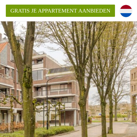
GRATIS JE APPARTEMENT AANBIEDEN
ppartement in Apeldoorn?
mentApeldoorn?
ding?