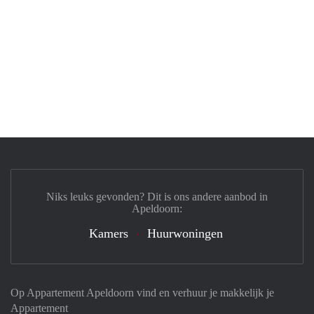
Niks leuks gevonden? Dit is ons andere aanbod in
Apeldoorn:
Kamers
Huurwoningen
Op Appartement Apeldoorn vind en verhuur je makkelijk je
Appartement