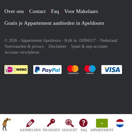
Over ons
Contact
Faq
Voor Makelaars
Gratis je Appartement aanbieden in Apeldoorn
© 2026 - Appartement Apeldoorn - KvK nr. 02094127 –
Nederland
Voorwaarden & privacy
Disclaimer
Spam & nep-accounts
Account verwijderen
Je rekent gemakkelijk af met Paypal
Je rekent gemakkelijk af met M
Je rekent gemakkelij
Je re
+
AANMELDEN
INLOGGEN
GEZOCHT
FAQ
APPARTEMENT