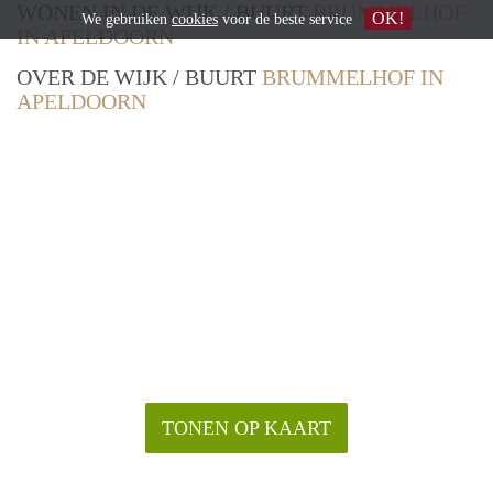
WONEN IN DE WIJK / BUURT
BRUMMELHOF
OK!
We gebruiken
cookies
voor de beste service
IN APELDOORN
OVER DE WIJK / BUURT
BRUMMELHOF IN
APELDOORN
TONEN OP KAART