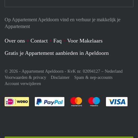
Op Appartement Apeldoorn vind en verhuur je makkelijk je
Appartement
Over ons
Contact
Faq
Voor Makelaars
Gratis je Appartement aanbieden in Apeldoorn
© 2026 - Appartement Apeldoorn - KvK nr. 02094127 –
Nederland
Voorwaarden & privacy
Disclaimer
Spam & nep-accounts
Account verwijderen
Je rekent gemakkelijk af met Paypal
Je rekent gemakkelijk af met M
Je rekent gemakkelij
Je re