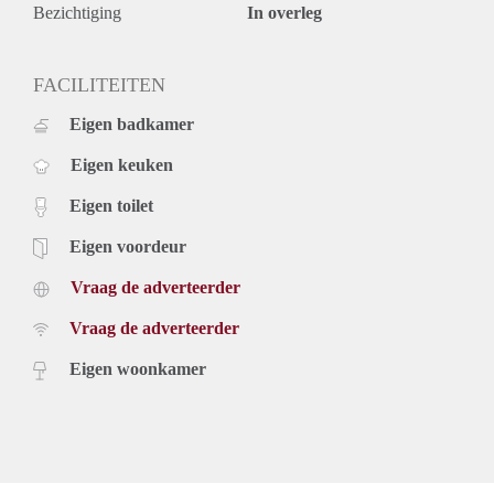
over andere woningen? Neem contact op met RvE Wonen
Bezichtiging
In overleg
via info@rvewonen.nl
*Aan deze advertentie kunnen geen rechten worden ontleend
FACILITEITEN
Eigen badkamer
Eigen keuken
Eigen toilet
Eigen voordeur
Vraag de adverteerder
Vraag de adverteerder
Eigen woonkamer