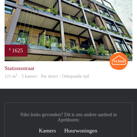
1625
€
Rian
Stationsstraat
2
121 m
· 3 kamers · Per direct - Onbepaalde tijd
Niks leuks gevonden? Dit is ons andere aanbod in
Apeldoorn:
Kamers
Huurwoningen