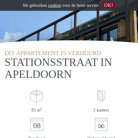
OK!
We gebruiken
cookies
voor de beste service
DIT APPARTEMENT IS VERHUURD
STATIONSSTRAAT IN
APELDOORN
2
83 m
2 kamers
∞
08