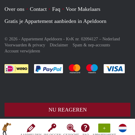
Over ons
Contact
Faq
Voor Makelaars
Gratis je Appartement aanbieden in Apeldoorn
© 2026 - Appartement Apeldoorn - KvK nr. 02094127 –
Nederland
Voorwaarden & privacy
Disclaimer
Spam & nep-accounts
Account verwijderen
Je rekent gemakkelijk af met Paypal
Je rekent gemakkelijk af met M
Je rekent gemakkelij
Je re
NU REAGEREN
+