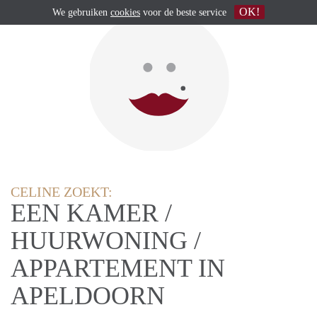
OK!
We gebruiken
cookies
voor de beste service
CELINE ZOEKT:
EEN KAMER /
HUURWONING /
APPARTEMENT IN
APELDOORN