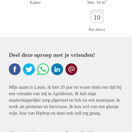
2
Kamer
Min. 10 m
10
Per direct
Deel deze oproep met je vrienden!
Mijn naam is Laura, ik ben 20 jaar en woon sinds een tijd bij
een vriendin van mij in Apeldoorn. Ik heb mijn
maatschappelijke zorg afgerond en heb nu een tussenjaar, ik
werk als promoter en barvrouw. Ik hou wel van een glaasje
wijn, hou van Hiphop en dans ook zelf erg graag.