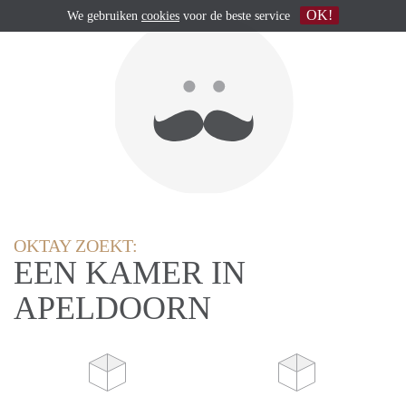
OK!
We gebruiken
cookies
voor de beste service
OKTAY ZOEKT:
EEN KAMER IN
APELDOORN