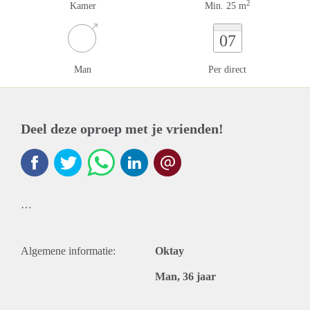
2
Kamer
Min. 25 m
07
Man
Per direct
Deel deze oproep met je vrienden!
…
Algemene informatie:
Oktay
Man, 36 jaar