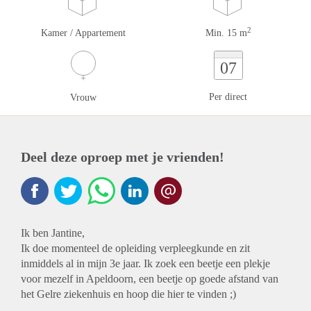
2
Kamer / Appartement
Min. 15 m
07
Per direct
Vrouw
Deel deze oproep met je vrienden!
Ik ben Jantine,
Ik doe momenteel de opleiding verpleegkunde en zit
inmiddels al in mijn 3e jaar. Ik zoek een beetje een plekje
voor mezelf in Apeldoorn, een beetje op goede afstand van
het Gelre ziekenhuis en hoop die hier te vinden ;)