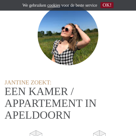
OK!
We gebruiken
cookies
voor de beste service
JANTINE ZOEKT:
EEN KAMER /
APPARTEMENT IN
APELDOORN