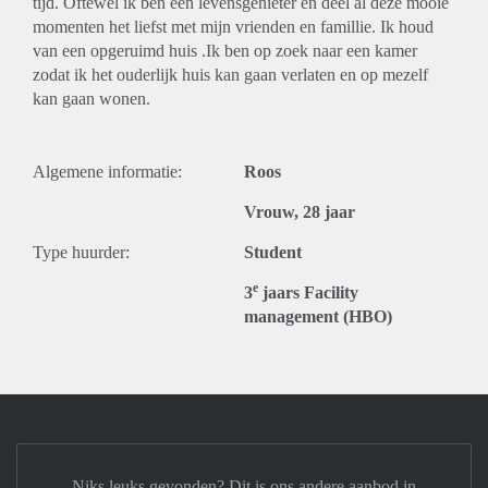
tijd. Oftewel ik ben een levensgenieter en deel al deze mooie
momenten het liefst met mijn vrienden en famillie. Ik houd
van een opgeruimd huis .Ik ben op zoek naar een kamer
zodat ik het ouderlijk huis kan gaan verlaten en op mezelf
kan gaan wonen.
Algemene informatie:
Roos
Vrouw, 28 jaar
Type huurder:
Student
e
3
jaars Facility
management (HBO)
Niks leuks gevonden? Dit is ons andere aanbod in