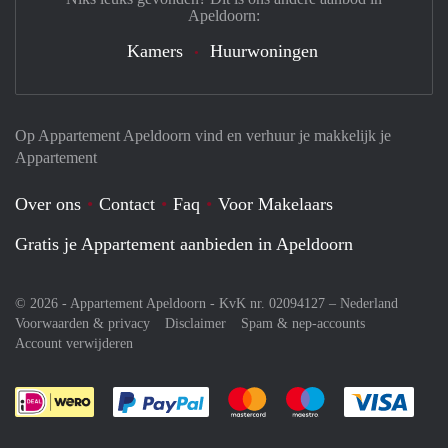
Apeldoorn:
Kamers
Huurwoningen
Op Appartement Apeldoorn vind en verhuur je makkelijk je
Appartement
Over ons
Contact
Faq
Voor Makelaars
Gratis je Appartement aanbieden in Apeldoorn
© 2026 - Appartement Apeldoorn - KvK nr. 02094127 –
Nederland
Voorwaarden & privacy
Disclaimer
Spam & nep-accounts
Account verwijderen
Je rekent gemakkelijk af met Paypal
Je rekent gemakkelijk af met M
Je rekent gemakkelij
Je re