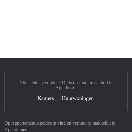
Niks leuks gevonden? Dit is ons andere aanbod in
Apeldoorn:
Kamers
Huurwoningen
Op Appartement Apeldoorn vind en verhuur je makkelijk je
Appartement