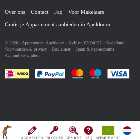
Over ons
Contact
Faq
Voor Makelaars
Gratis je Appartement aanbieden in Apeldoorn
© 2026 - Appartement Apeldoorn - KvK nr. 02094127 –
Nederland
Voorwaarden & privacy
Disclaimer
Spam & nep-accounts
Account verwijderen
Je rekent gemakkelijk af met Paypal
Je rekent gemakkelijk af met M
Je rekent gemakkelij
Je re
+
AANMELDEN
INLOGGEN
GEZOCHT
FAQ
APPARTEMENT