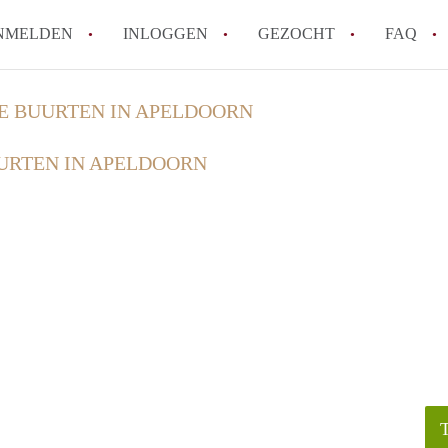
NMELDEN
INLOGGEN
GEZOCHT
FAQ
E BUURTEN IN APELDOORN
How to translate AppartementApeldoorn!
URTEN IN APELDOORN
Wat is AppartementApeldoorn?
Hoeveel kost het om te reageren op een A
Wat is de privacyverklaring van Apparte
Berekent AppartementApeldoorn
makelaarsvergoeding/bemiddelingsvergoe
Alle veelgestelde vragen