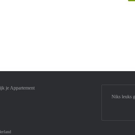
jk je Appartement
Niks leuks 
erland