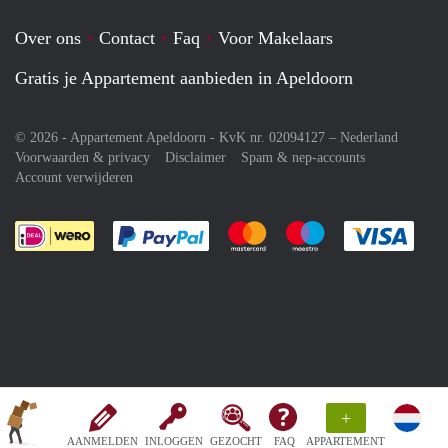
Over ons
Contact
Faq
Voor Makelaars
Gratis je Appartement aanbieden in Apeldoorn
© 2026 - Appartement Apeldoorn - KvK nr. 02094127 –
Nederland
Voorwaarden & privacy
Disclaimer
Spam & nep-accounts
Account verwijderen
Je rekent gemakkelijk af met Paypal
Je rekent gemakkelijk af met M
Je rekent gemakkelij
Je re
+
AANMELDEN
INLOGGEN
GEZOCHT
FAQ
APPARTEMENT