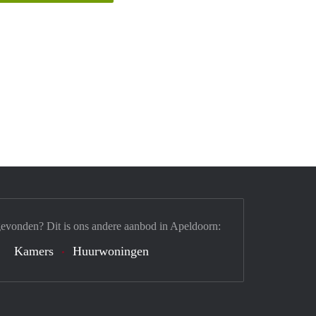
gevonden? Dit is ons andere aanbod in Apeldoorn:
Kamers
Huurwoningen