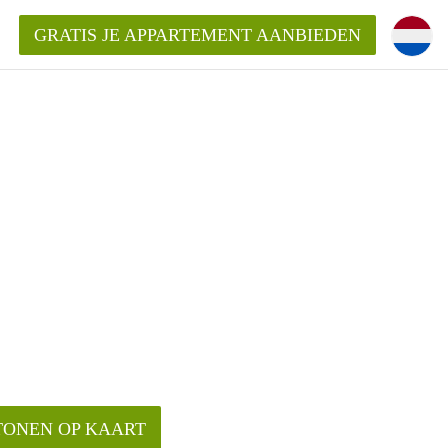
GRATIS JE APPARTEMENT AANBIEDEN
ppartement in Apeldoorn?
mentApeldoorn?
ding?
TONEN OP KAART