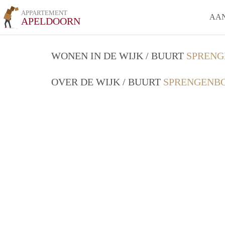
APPARTEMENT
AA
APELDOORN
WONEN IN DE WIJK / BUURT
SPRENG
OVER DE WIJK / BUURT
SPRENGENBO