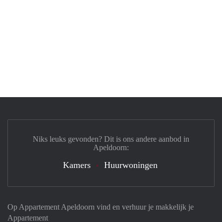
Niks leuks gevonden? Dit is ons andere aanbod in
Apeldoorn:
Kamers
Huurwoningen
Op Appartement Apeldoorn vind en verhuur je makkelijk je
Appartement