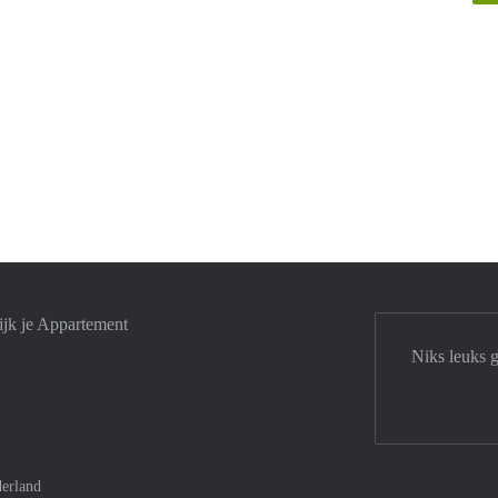
jk je Appartement
Niks leuks 
erland