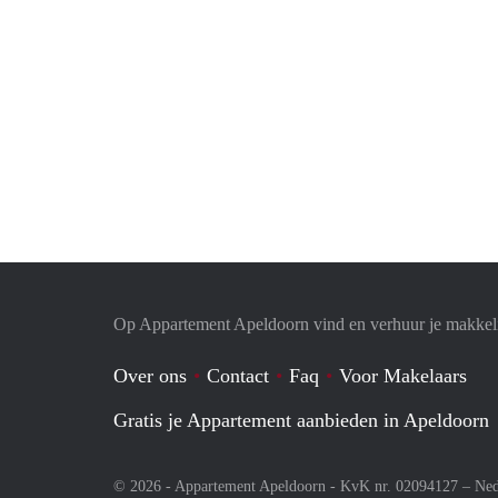
Op Appartement Apeldoorn vind en verhuur je makkeli
Over ons
Contact
Faq
Voor Makelaars
Gratis je Appartement aanbieden in Apeldoorn
© 2026 - Appartement Apeldoorn - KvK nr. 02094127 –
Ned