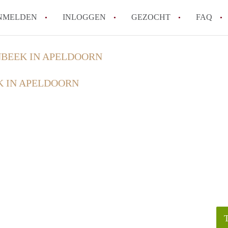
NMELDEN
INLOGGEN
GEZOCHT
FAQ
BEEK IN APELDOORN
How to translate AppartementApeldoorn!
 IN APELDOORN
Wat is AppartementApeldoorn?
Hoeveel kost het om te reageren op een A
Wat is de privacyverklaring van Apparte
Berekent AppartementApeldoorn
makelaarsvergoeding/bemiddelingsvergoe
Alle veelgestelde vragen